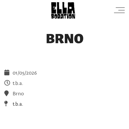
BRNO
01/05/2026
t.b.a.
Brno
t.b.a.